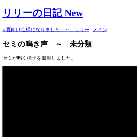
リリーの日記 New
« 夏向け仕様になりました ～ リリー
|
メイン
セミの鳴き声 ～ 未分類
セミが鳴く様子を撮影しました。