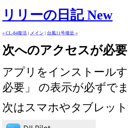
リリーの日記 New
« CL-84復活
|
メイン
|
台風11号接近 »
次へのアクセスが必要 ～ A
アプリをインストールす
必要」 の表示が必ずで
次はスマホやタブレット